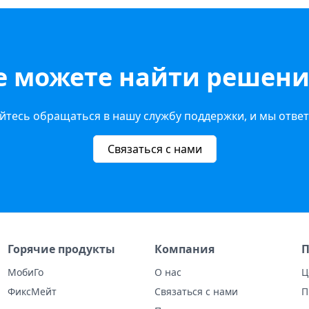
е можете найти решени
йтесь обращаться в нашу службу поддержки, и мы ответ
Связаться с нами
Горячие продукты
Компания
П
МобиГо
О нас
Ц
ФиксМейт
Связаться с нами
П