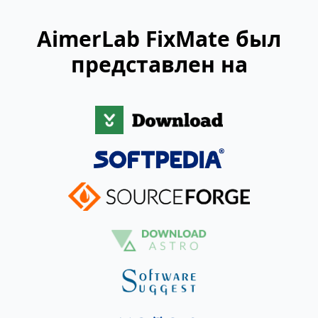
AimerLab FixMate был
представлен на