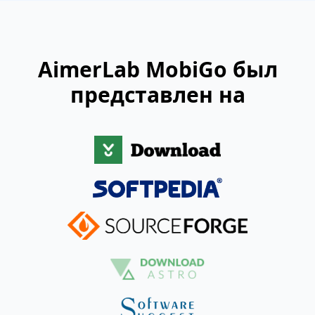
AimerLab MobiGo был
представлен на